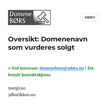
MENY
Domenebørs
Oversikt: Domenenavn
som vurderes solgt
» Ved interesse:
domenebors@adata.no
| Evt.
benytt kontaktskjema.
1nergi.no
3dbutikken.no