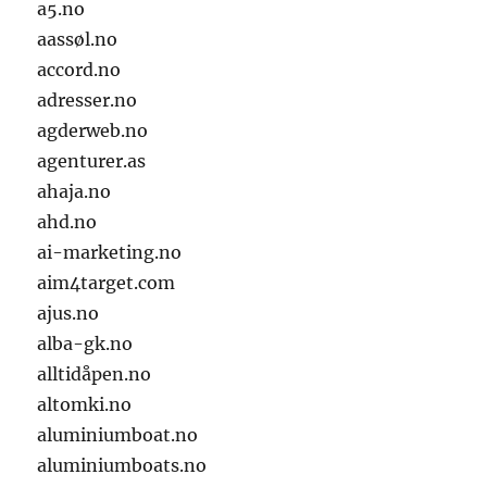
a5.no
aassøl.no
accord.no
adresser.no
agderweb.no
agenturer.as
ahaja.no
ahd.no
ai-marketing.no
aim4target.com
ajus.no
alba-gk.no
alltidåpen.no
altomki.no
aluminiumboat.no
aluminiumboats.no