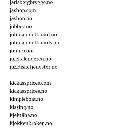
jarlsbergbrygge.no
jashop.com
jashop.no
jobbcv.no
johnsonoutboard.no
johnsonoutboards.no
jonhc.com
julekalenderen.no
juridisketjenester.no
kickassprices.com
kickassprices.no
kimpleboat.no
kissing.no
kjektåha.no
kjokkenkroken.no