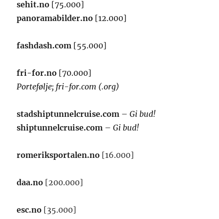
sehit.no
[75.000]
panoramabilder.no
[12.000]
fashdash.com
[55.000]
fri-for.no
[70.000]
Portefølje; fri-for.com (.org)
stadshiptunnelcruise.com
–
Gi bud!
shiptunnelcruise.com
–
Gi bud!
romeriksportalen.no
[16.000
]
daa.no
[200.000]
esc.no
[35.000]