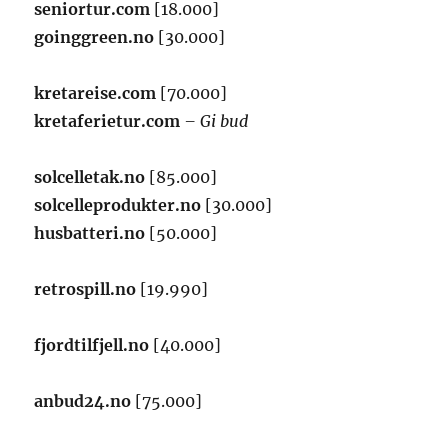
seniortur.com
[18.000]
goinggreen.no
[30.000]
kretareise.com
[70.000]
kretaferietur.com
– Gi bud
solcelletak.no
[85.000]
solcelleprodukter.no
[30.000]
husbatteri.no
[50.000]
retrospill.no
[19.990]
fjordtilfjell.no
[40.000]
anbud24.no
[75.000]