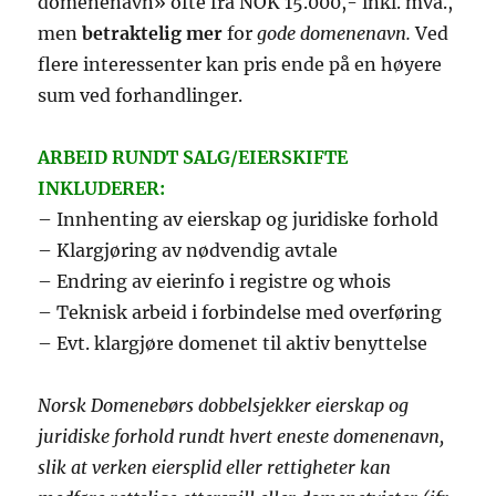
domenenavn» ofte fra NOK 15.000,- inkl. mva.,
men
betraktelig mer
for
gode domenenavn.
Ved
flere interessenter kan pris ende på en høyere
sum ved forhandlinger.
ARBEID RUNDT SALG/EIERSKIFTE
INKLUDERER:
– Innhenting av eierskap og juridiske forhold
– Klargjøring av nødvendig avtale
– Endring av eierinfo i registre og whois
– Teknisk arbeid i forbindelse med overføring
– Evt. klargjøre domenet til aktiv benyttelse
Norsk Domenebørs dobbelsjekker eierskap og
juridiske forhold rundt hvert eneste domenenavn,
slik at verken eiersplid eller rettigheter kan