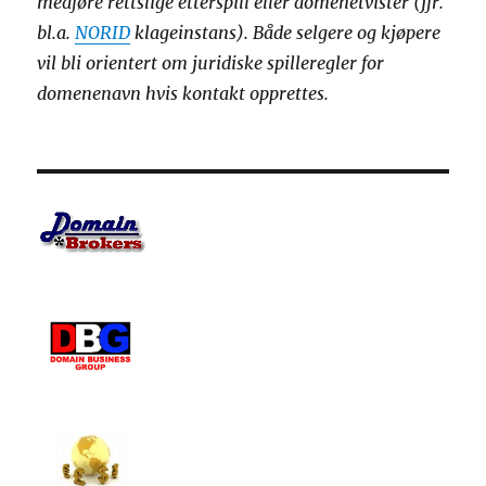
medføre rettslige etterspill eller domenetvister (jfr.
bl.a.
NORID
klageinstans). Både selgere og kjøpere
vil bli orientert om juridiske spilleregler for
domenenavn hvis kontakt opprettes.