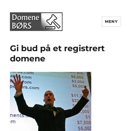
MENY
Domenebørs
Gi bud på et registrert
domene